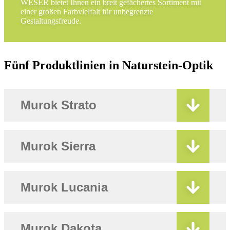
WESER bietet Ihnen ein breit gefächertes Sortiment mit
einer großen Farbvielfalt für unbegrenzte
Gestaltungsfreude.
Fünf Produktlinien in Naturstein-Optik
Murok Strato
Murok Sierra
Murok Lucania
Murok Dakota