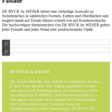
Fassade
DE RYCK by WESER liefert eine vielseitige Auswahl an
Steinriemchen in zahlreichen Formen, Farben und Oberflächen und
reagiert damit auf Trends ebenso schnell wie auf Kundenwünsche.
Die hochwertigen Steinriemchen von DE RYCK by WESER geben
jeder Fassade und jeder Wand eine ausdrucksstarke Optik.
©
WESER Bauelemente-Werk GmbH WESERWABEN
©
WESER Bauelemente-Werk GmbH WESERWABEN
DE RYCK by WESER
Die Wandverblender sind einfach zu verarbeiten, können
je nach Sorte mit oder ohne Fugen angeordnet werden
und halten jeder Witterung stand. Sie bestehen zu 100%
aus natürlichen Rohstoffen, sind emissionsgeprüft (A+)
und eignen sich daher auch optimal zur Verklinkerung
von Außenwänden bzw. Fassaden sowie zur
Wandgestaltung in allen Innenräumen. DE RYCK by