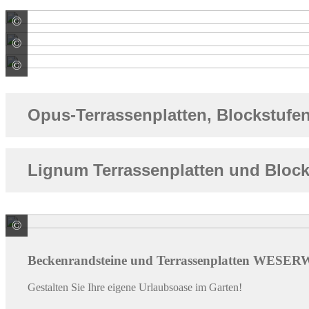
©
WESER Bauelemente-Werk GmbH WESERWABEN
©
WESER Bauelemente-Werk GmbH WESERWABEN
©
WESER Bauelemente-Werk GmbH WESERWABEN
Opus-Terrassenplatten, Blockstufe
Lignum Terrassenplatten und Block
©
WESER Bauelemente-Werk GmbH WESERWABEN
Beckenrandsteine und Terrassenplatten WES
Gestalten Sie Ihre eigene Urlaubsoase im Garten!