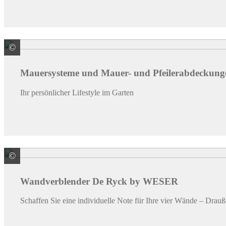
©
WESER Bauelemente-Werk GmbH WESERWABEN
Mauersysteme und Mauer- und Pfeilerabdec
Ihr persönlicher Lifestyle im Garten
©
WESER Bauelemente-Werk GmbH WESERWABEN
Wandverblender De Ryck by WESER
Schaffen Sie eine individuelle Note für Ihre vier Wände – Drau