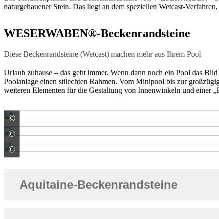
naturgehauener Stein. Das liegt an dem speziellen Wetcast-Verfahren
WESERWABEN®-Beckenrandsteine
Diese Beckenrandsteine (Wetcast) machen mehr aus Ihrem Pool
Urlaub zuhause – das geht immer. Wenn dann noch ein Pool das Bi
Poolanlage einen stilechten Rahmen. Vom Minipool bis zur großzügig 
weiteren Elementen für die Gestaltung von Innenwinkeln und einer 
©
WESER Bauelemente-Werk GmbH WESERWABEN
©
WESER Bauelemente-Werk GmbH WESERWABEN
©
WESER Bauelemente-Werk GmbH WESERWABEN
Aquitaine-Beckenrandsteine