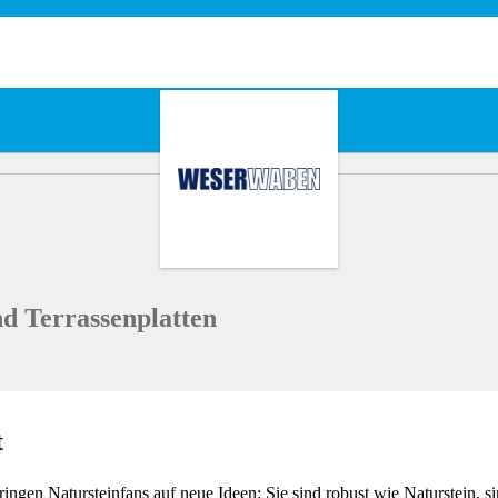
Terrassenplatten
t
ingen Natursteinfans auf neue Ideen: Sie sind robust wie Naturstein, 