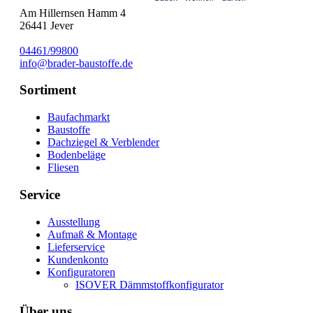
Am Hillernsen Hamm 4
26441
Jever
04461/99800
info@brader-baustoffe.de
Sortiment
Baufachmarkt
Baustoffe
Dachziegel & Verblender
Bodenbeläge
Fliesen
Service
Ausstellung
Aufmaß & Montage
Lieferservice
Kundenkonto
Konfiguratoren
ISOVER Dämmstoffkonfigurator
Über uns