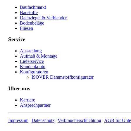
Baufachmarkt
Baustoffe
Dachziegel & Verblender
Bodenbeläge
Fliesen
Service
Ausstellung
Aufmaß & Montage
Lieferservice
Kundenkonto
Konfiguratoren
ISOVER Dämmstoffkonfigurator
Über uns
Karriere
Ansprechpartner
Impressum
|
Datenschutz
|
Verbraucherschlichtung
|
AGB für Unte